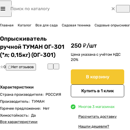
Главная
Каталог
Все для сада
Садовая техника
Садовые опрыскиват
Опрыскиватель
250 ₽/
шт
ручной ТУМАН ОГ-301
(*л; 0,15кг) (ОГ-301)
Цена указана с учётом НДС
20%
0
Нет отзывов
В корзину
Характеристики
Купить в 1 клик
Страна производителя
:
РОССИЯ
Производитель
:
ТУМАН
Много
в 3 магазинах
Горячее предложение
:
Нет
Химостойкость
:
Да
Рассчитать доставку
Все характеристики
Нашли дешевле?