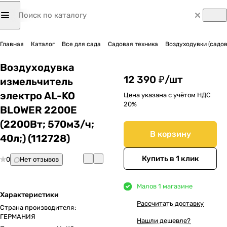
Главная
Каталог
Все для сада
Садовая техника
Воздуходувки (садо
Воздуходувка
12 390 ₽/
шт
измельчитель
электро AL-KO
Цена указана с учётом НДС
20%
BLOWER 2200E
(2200Вт; 570м3/ч;
В корзину
40л;) (112728)
Купить в 1 клик
0
Нет отзывов
Мало
в 1 магазине
Характеристики
Рассчитать доставку
Страна производителя
:
ГЕРМАНИЯ
Нашли дешевле?