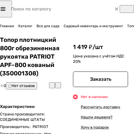
Главная
Каталог
Все для сада
Садовый инвентарь и инструмент
Топ
Топор плотницкий
1 419 ₽/
шт
800г обрезиненная
рукоятка PATRIOT
Цена указана с учётом НДС
20%
APF-800 кованый
(350001308)
Заказать
0
Нет отзывов
Нет в наличии
Характеристики
Рассчитать доставку
Страна производителя
:
Нашли дешевле?
СОЕДИНЕННЫЕ ШТАТЫ
Производитель
:
PATRIOT
Хочу в подарок
Горячее предложение
:
Нет