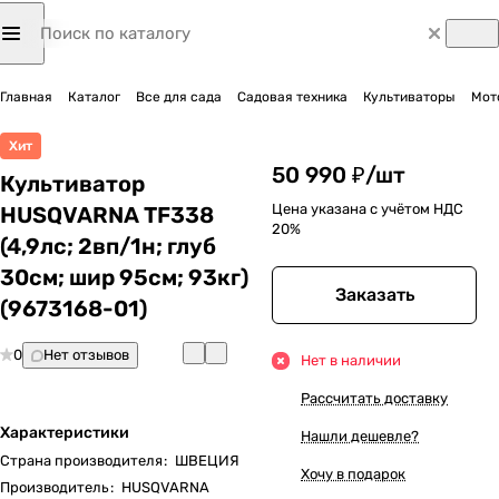
Главная
Каталог
Все для сада
Садовая техника
Культиваторы
Мот
Хит
50 990 ₽/
шт
Культиватор
Цена указана с учётом НДС
HUSQVARNA TF338
20%
(4,9лс; 2вп/1н; глуб
30см; шир 95см; 93кг)
Заказать
(9673168-01)
0
Нет отзывов
Нет в наличии
Рассчитать доставку
Характеристики
Нашли дешевле?
Страна производителя
:
ШВЕЦИЯ
Хочу в подарок
Производитель
:
HUSQVARNA