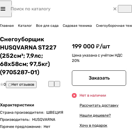
Главная
Каталог
Все для сада
Садовая техника
Снегоуборочная тех
Снегоуборщик
199 000 ₽/
шт
HUSQVARNA ST227
(252см³; 7,9лс;
Цена указана с учётом НДС
20%
68х58см; 97,5кг)
(9705287-01)
Заказать
0
Нет отзывов
Нет в наличии
Характеристики
Рассчитать доставку
Страна производителя
:
ШВЕЦИЯ
Нашли дешевле?
Производитель
:
HUSQVARNA
Хочу в подарок
Горячее предложение
:
Нет