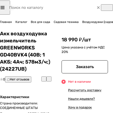
Главная
Каталог
Все для сада
Садовая техника
Воздуходувки (садо
Акк воздуходувка
18 990 ₽/
шт
измельчитель
GREENWORKS
Цена указана с учётом НДС
20%
GD40BVK4 (40В; 1
АКБ; 4Ач; 578м3/ч;)
Заказать
(24227UB)
0
Нет отзывов
Нет в наличии
Рассчитать доставку
Характеристики
Нашли дешевле?
Страна производителя
:
Хочу в подарок
СОЕДИНЕННЫЕ ШТАТЫ