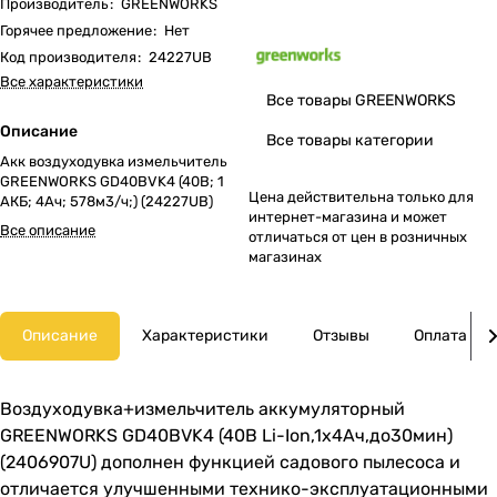
Производитель
:
GREENWORKS
Горячее предложение
:
Нет
Код производителя
:
24227UB
Все характеристики
Все товары GREENWORKS
Описание
Все товары категории
Акк воздуходувка измельчитель
GREENWORKS GD40BVK4 (40В; 1
Цена действительна только для
АКБ; 4Ач; 578м3/ч;) (24227UB)
интернет-магазина и может
Все описание
отличаться от цен в розничных
магазинах
Описание
Характеристики
Отзывы
Оплата
Воздуходувка+измельчитель аккумуляторный
GREENWORKS GD40BVK4 (40В Li-Ion,1х4Ач,до30мин)
(2406907U) дополнен функцией садового пылесоса и
отличается улучшенными технико-эксплуатационными