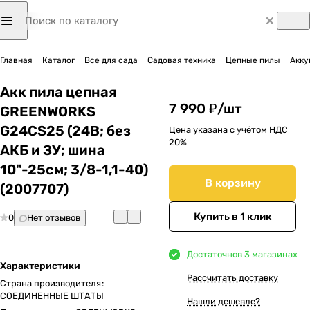
Главная
Каталог
Все для сада
Садовая техника
Цепные пилы
Акку
Акк пила цепная
7 990 ₽/
шт
GREENWORKS
G24CS25 (24В; без
Цена указана с учётом НДС
20%
АКБ и ЗУ; шина
10"-25см; 3/8-1,1-40)
В корзину
(2007707)
Купить в 1 клик
0
Нет отзывов
Достаточно
в 3 магазинах
Характеристики
Рассчитать доставку
Страна производителя
:
СОЕДИНЕННЫЕ ШТАТЫ
Нашли дешевле?