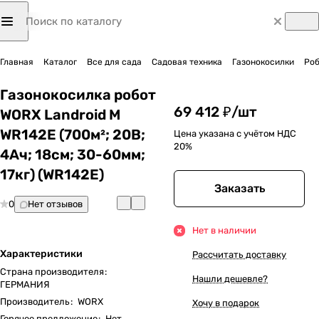
Главная
Каталог
Все для сада
Садовая техника
Газонокосилки
Роб
Газонокосилка робот
69 412 ₽/
шт
WORX Landroid M
WR142E (700м²; 20В;
Цена указана с учётом НДС
20%
4Ач; 18cм; 30-60мм;
17кг) (WR142E)
Заказать
0
Нет отзывов
Нет в наличии
Характеристики
Рассчитать доставку
Страна производителя
:
Нашли дешевле?
ГЕРМАНИЯ
Производитель
:
WORX
Хочу в подарок
Горячее предложение
:
Нет