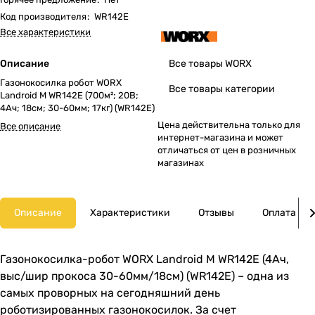
Код производителя
:
WR142E
Все характеристики
Описание
Все товары WORX
Газонокосилка робот WORX
Все товары категории
Landroid M WR142E (700м²; 20В;
4Ач; 18cм; 30-60мм; 17кг) (WR142E)
Цена действительна только для
Все описание
интернет-магазина и может
отличаться от цен в розничных
магазинах
Описание
Характеристики
Отзывы
Оплата
Газонокосилка-робот WORX Landroid M WR142E (4Ач,
выс/шир прокоса 30-60мм/18см) (WR142E) – одна из
самых проворных на сегодняшний день
роботизированных газонокосилок. За счет