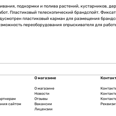
вания, подкормки и полива растений, кустарников, дер
работ. Пластиковый телескопический брандспойт. Фиксат
едусмотрен пластиковый карман для размещения брандс
зможность переоборудования опрыскивателя для работы 
О магазине
Контак
О магазине
Контакт
Новости
Контакт
артнерам
Отзывы
Контакт
ания сайтом
Вакансии
Реквизи
Лицензии