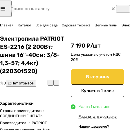
Главная
Каталог
Все для сада
Садовая техника
Цепные пилы
Элек
Электропила PATRIOT
7 190 ₽/
шт
ES-2216 (2 200Вт;
шина 16"-40см; 3/8-
Цена указана с учётом НДС
20%
1,3-57; 4,4кг)
(220301520)
В корзину
0
Нет отзывов
Купить в 1 клик
Характеристики
Мало
в 1 магазине
Страна производителя
:
СОЕДИНЕННЫЕ ШТАТЫ
Рассчитать доставку
Производитель
:
PATRIOT
Нашли дешевле?
Горячее предложение
:
Нет