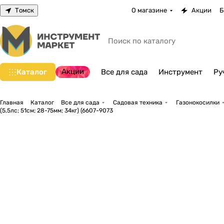
Томск
О магазине
Акции
Б
Акции
Каталог
Все для сада
Инструмент
Ру
Главная
Каталог
Все для сада
Садовая техника
Газонокосилки
(5,5лс; 51cм; 28-75мм; 34кг) (6607-9073