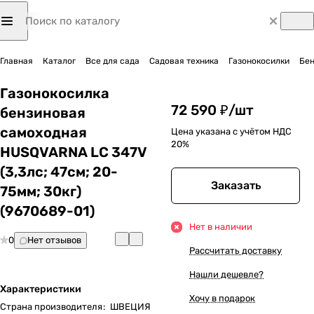
Главная
Каталог
Все для сада
Садовая техника
Газонокосилки
Бен
Газонокосилка
72 590 ₽/
шт
бензиновая
самоходная
Цена указана с учётом НДС
20%
HUSQVARNA LC 347V
(3,3лс; 47cм; 20-
Заказать
75мм; 30кг)
(9670689-01)
Нет в наличии
0
Нет отзывов
Рассчитать доставку
Нашли дешевле?
Характеристики
Хочу в подарок
Страна производителя
:
ШВЕЦИЯ