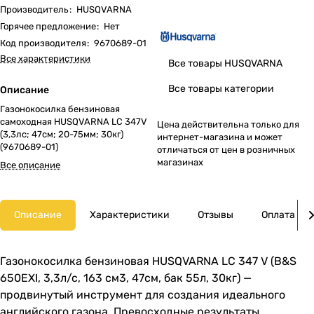
Производитель
:
HUSQVARNA
Горячее предложение
:
Нет
Код производителя
:
9670689-01
Все характеристики
Все товары HUSQVARNA
Все товары категории
Описание
Газонокосилка бензиновая
самоходная HUSQVARNA LC 347V
Цена действительна только для
(3,3лс; 47cм; 20-75мм; 30кг)
интернет-магазина и может
(9670689-01)
отличаться от цен в розничных
магазинах
Все описание
Описание
Характеристики
Отзывы
Оплата
Газонокосилка бензиновая HUSQVARNA LC 347 V (B&S
650EXI, 3,3л/с, 163 см3, 47см, бак 55л, 30кг) —
продвинутый инструмент для создания идеального
английского газона. Превосходные результаты