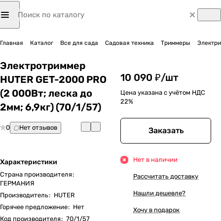
Главная
Каталог
Все для сада
Садовая техника
Триммеры
Электр
Электротриммер
10 090 ₽/
шт
HUTER GET-2000 PRO
(2 000Вт; леска до
Цена указана с учётом НДС
22%
2мм; 6,9кг) (70/1/57)
0
Нет отзывов
Заказать
Нет в наличии
Характеристики
Страна производителя
:
Рассчитать доставку
ГЕРМАНИЯ
Нашли дешевле?
Производитель
:
HUTER
Горячее предложение
:
Нет
Хочу в подарок
Код производителя
:
70/1/57