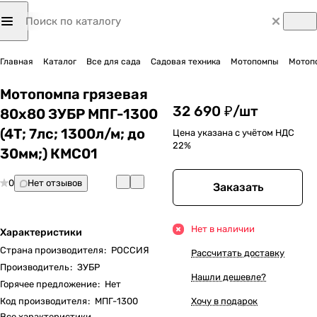
Главная
Каталог
Все для сада
Садовая техника
Мотопомпы
Мотоп
Мотопомпа грязевая
32 690 ₽/
шт
80х80 ЗУБР МПГ-1300
(4Т; 7лс; 1300л/м; до
Цена указана с учётом НДС
22%
30мм;) КМС01
0
Нет отзывов
Заказать
Нет в наличии
Характеристики
Страна производителя
:
РОССИЯ
Рассчитать доставку
Производитель
:
ЗУБР
Нашли дешевле?
Горячее предложение
:
Нет
Код производителя
:
МПГ-1300
Хочу в подарок
Все характеристики