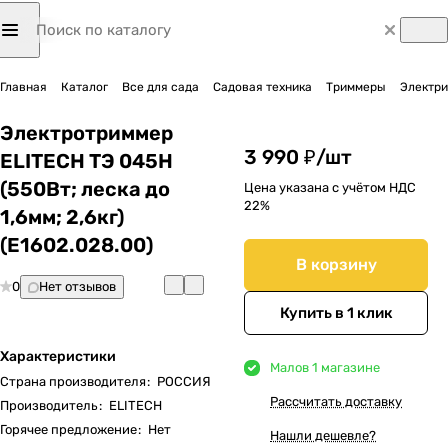
Главная
Каталог
Все для сада
Садовая техника
Триммеры
Электр
Электротриммер
3 990 ₽/
шт
ELITECH ТЭ 045Н
(550Вт; леска до
Цена указана с учётом НДС
22%
1,6мм; 2,6кг)
(E1602.028.00)
В корзину
0
Нет отзывов
Купить в 1 клик
Характеристики
Мало
в 1 магазине
Страна производителя
:
РОССИЯ
Рассчитать доставку
Производитель
:
ELITECH
Горячее предложение
:
Нет
Нашли дешевле?