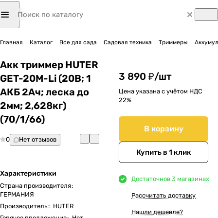
Главная
Каталог
Все для сада
Садовая техника
Триммеры
Аккуму
Акк триммер HUTER
3 890 ₽/
шт
GET-20M-Li (20В; 1
АКБ 2Ач; леска до
Цена указана с учётом НДС
22%
2мм; 2,628кг)
(70/1/66)
В корзину
0
Нет отзывов
Купить в 1 клик
Характеристики
Достаточно
в 3 магазинах
Страна производителя
:
ГЕРМАНИЯ
Рассчитать доставку
Производитель
:
HUTER
Нашли дешевле?
Горячее предложение
:
Нет