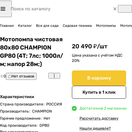
Главная
Каталог
Все для сада
Садовая техника
Мотопомпы
Мотоп
Мотопомпа чистовая
20 490 ₽/
шт
80х80 CHAMPION
GP80 (4Т; 7лс; 1000л/
Цена указана с учётом НДС
20%
м; напор 28м;)
0
Нет отзывов
В корзину
Купить в 1 клик
Характеристики
Страна производителя
:
РОССИЯ
Достаточно
в 2 магазинах
Производитель
:
CHAMPION
Горячее предложение
:
Нет
Рассчитать доставку
Код производителя
:
GP80
Нашли дешевле?
Все характеристики