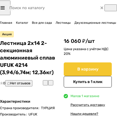
Главная
Каталог
Все для сада
Лестницы
Двухсекционные лестницы
Акция
16 060 ₽/
шт
Лестница 2х14 2-
Цена указана с учётом НДС
секционная
20%
алюминиевый сплав
UFUK 4214
В корзину
(3,94/6,74м; 12,36кг)
Купить в 1 клик
0
Нет отзывов
Мало
в 1 магазине
Характеристики
Рассчитать доставку
Страна производителя
:
ТУРЦИЯ
Нашли дешевле?
Производитель
:
UFUK