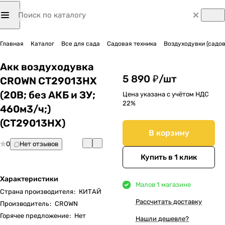
Главная
Каталог
Все для сада
Садовая техника
Воздуходувки (садо
Акк воздуходувка
5 890 ₽/
шт
CROWN CT29013HX
(20В; без АКБ и ЗУ;
Цена указана с учётом НДС
22%
460м3/ч;)
(CT29013HX)
В корзину
0
Нет отзывов
Купить в 1 клик
Характеристики
Мало
в 1 магазине
Страна производителя
:
КИТАЙ
Рассчитать доставку
Производитель
:
CROWN
Горячее предложение
:
Нет
Нашли дешевле?