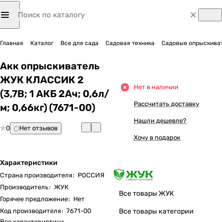
Главная
Каталог
Все для сада
Садовая техника
Садовые опрыскиват
Акк опрыскиватель
ЖУК КЛАССИК 2
Нет в наличии
(3,7В; 1 АКБ 2Ач; 0,6л/
Рассчитать доставку
м; 0,66кг) (7671-00)
Нашли дешевле?
0
Нет отзывов
Хочу в подарок
Характеристики
Страна производителя
:
РОССИЯ
Производитель
:
ЖУК
Все товары ЖУК
Горячее предложение
:
Нет
Код производителя
:
7671-00
Все товары категории
Все характеристики