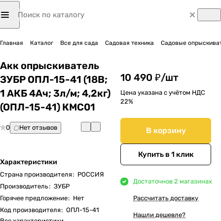
Главная
Каталог
Все для сада
Садовая техника
Садовые опрыскиват
Акк опрыскиватель
10 490 ₽/
шт
ЗУБР ОПЛ-15-41 (18В;
1 АКБ 4Ач; 3л/м; 4,2кг)
Цена указана с учётом НДС
22%
(ОПЛ-15-41) КМС01
0
Нет отзывов
В корзину
Купить в 1 клик
Характеристики
Страна производителя
:
РОССИЯ
Достаточно
в 2 магазинах
Производитель
:
ЗУБР
Горячее предложение
:
Нет
Рассчитать доставку
Код производителя
:
ОПЛ-15-41
Нашли дешевле?
Все характеристики