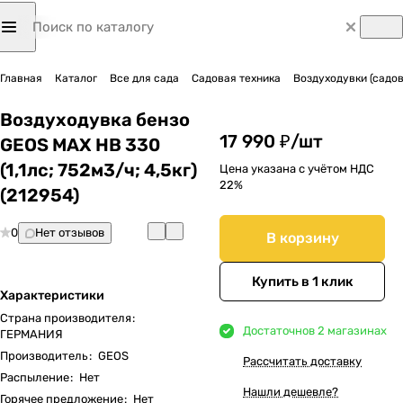
Главная
Каталог
Все для сада
Садовая техника
Воздуходувки (садо
Воздуходувка бензо
17 990 ₽/
шт
GEOS MAX HB 330
(1,1лс; 752м3/ч; 4,5кг)
Цена указана с учётом НДС
22%
(212954)
0
Нет отзывов
В корзину
Купить в 1 клик
Характеристики
Страна производителя
:
Достаточно
в 2 магазинах
ГЕРМАНИЯ
Производитель
:
GEOS
Рассчитать доставку
Распыление
:
Нет
Нашли дешевле?
Горячее предложение
:
Нет