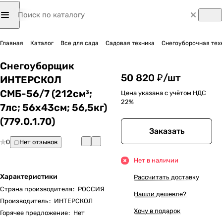
Главная
Каталог
Все для сада
Садовая техника
Снегоуборочная тех
Снегоуборщик
50 820 ₽/
шт
ИНТЕРСКОЛ
СМБ-56/7 (212см³;
Цена указана с учётом НДС
22%
7лс; 56х43см; 56,5кг)
(779.0.1.70)
Заказать
0
Нет отзывов
Нет в наличии
Характеристики
Рассчитать доставку
Страна производителя
:
РОССИЯ
Нашли дешевле?
Производитель
:
ИНТЕРСКОЛ
Хочу в подарок
Горячее предложение
:
Нет