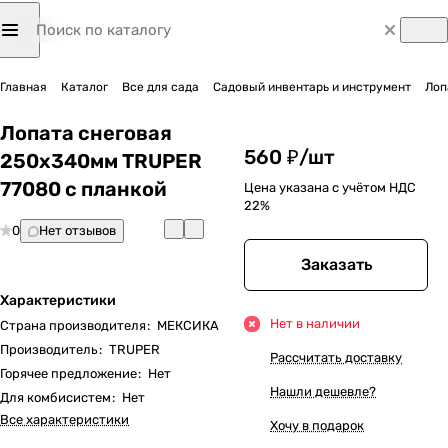
Главная
Каталог
Все для сада
Садовый инвентарь и инструмент
Лоп
Лопата снеговая
560 ₽/
шт
250х340мм TRUPER
77080 с планкой
Цена указана с учётом НДС
22%
0
Нет отзывов
Заказать
Характеристики
Нет в наличии
Страна производителя
:
МЕКСИКА
Производитель
:
TRUPER
Рассчитать доставку
Горячее предложение
:
Нет
Нашли дешевле?
Для комбисистем
:
Нет
Все характеристики
Хочу в подарок