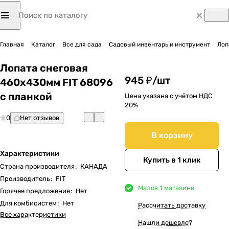
Главная
Каталог
Все для сада
Садовый инвентарь и инструмент
Лоп
Лопата снеговая
945 ₽/
шт
460х430мм FIT 68096
с планкой
Цена указана с учётом НДС
20%
0
Нет отзывов
В корзину
Характеристики
Купить в 1 клик
Страна производителя
:
КАНАДА
Производитель
:
FIT
Мало
в 1 магазине
Горячее предложение
:
Нет
Для комбисистем
:
Нет
Рассчитать доставку
Все характеристики
Нашли дешевле?