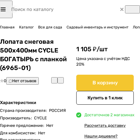
Главная
Каталог
Все для сада
Садовый инвентарь и инструмент
Лоп
Лопата снеговая
1 105 ₽/
шт
500х400мм CYCLE
БОГАТЫРЬ с планкой
Цена указана с учётом НДС
20%
(6965-01)
0
Нет отзывов
В корзину
Купить в 1 клик
Характеристики
Страна производителя
:
РОССИЯ
Достаточно
в 2 магазинах
Производитель
:
CYCLE
Горячее предложение
:
Нет
Рассчитать доставку
Для комбисистем
:
Нет
Нашли дешевле?
Все характеристики