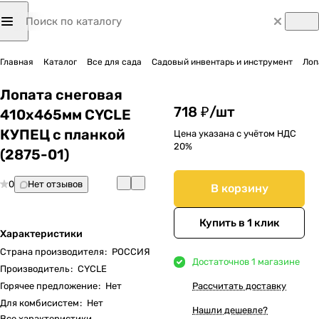
Главная
Каталог
Все для сада
Садовый инвентарь и инструмент
Лоп
Лопата снеговая
718 ₽/
шт
410х465мм CYCLE
КУПЕЦ с планкой
Цена указана с учётом НДС
20%
(2875-01)
0
Нет отзывов
В корзину
Купить в 1 клик
Характеристики
Страна производителя
:
РОССИЯ
Достаточно
в 1 магазине
Производитель
:
CYCLE
Горячее предложение
:
Нет
Рассчитать доставку
Для комбисистем
:
Нет
Нашли дешевле?
Все характеристики