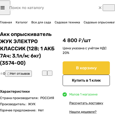
Главная
Каталог
Все для сада
Садовая техника
Садовые опрыскиват
Акк опрыскиватель
4 800 ₽/
шт
ЖУК ЭЛЕКТРО
КЛАССИК (12В; 1 АКБ
Цена указана с учётом НДС
20%
7Ач; 3,1л/м; 6кг)
(3574-00)
В корзину
0
Нет отзывов
Купить в 1 клик
Характеристики
Мало
в 1 магазине
Страна производителя
:
РОССИЯ
Рассчитать доставку
Производитель
:
ЖУК
Горячее предложение
:
Нет
Нашли дешевле?