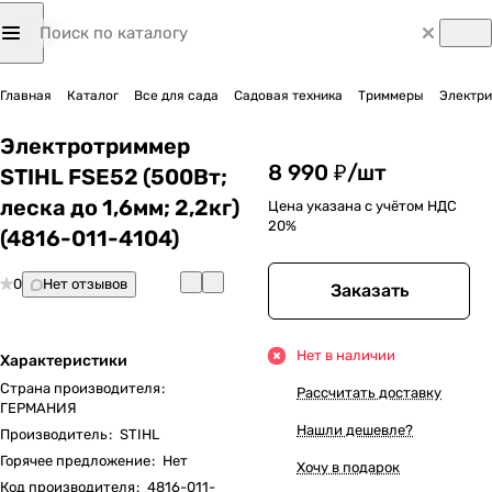
Главная
Каталог
Все для сада
Садовая техника
Триммеры
Электр
Электротриммер
8 990 ₽/
шт
STIHL FSE52 (500Вт;
леска до 1,6мм; 2,2кг)
Цена указана с учётом НДС
20%
(4816-011-4104)
0
Нет отзывов
Заказать
Нет в наличии
Характеристики
Страна производителя
:
Рассчитать доставку
ГЕРМАНИЯ
Нашли дешевле?
Производитель
:
STIHL
Горячее предложение
:
Нет
Хочу в подарок
Код производителя
:
4816-011-