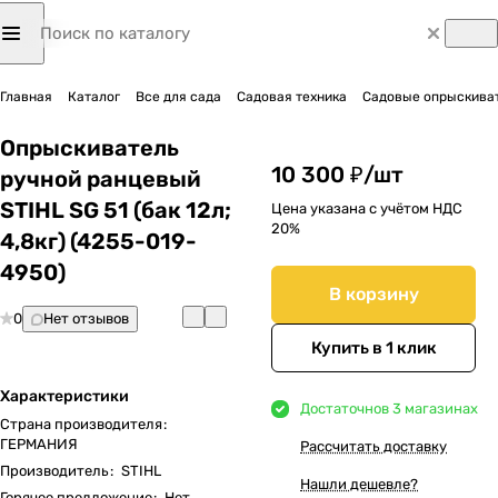
Главная
Каталог
Все для сада
Садовая техника
Садовые опрыскиват
Опрыскиватель
10 300 ₽/
шт
ручной ранцевый
STIHL SG 51 (бак 12л;
Цена указана с учётом НДС
20%
4,8кг) (4255-019-
4950)
В корзину
0
Нет отзывов
Купить в 1 клик
Характеристики
Достаточно
в 3 магазинах
Страна производителя
:
ГЕРМАНИЯ
Рассчитать доставку
Производитель
:
STIHL
Нашли дешевле?
Горячее предложение
:
Нет