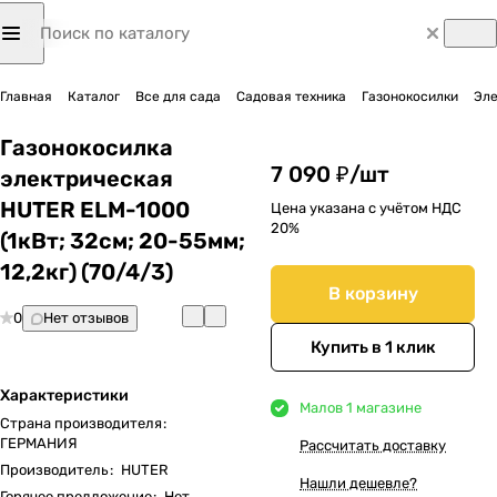
Главная
Каталог
Все для сада
Садовая техника
Газонокосилки
Эле
Газонокосилка
7 090 ₽/
шт
электрическая
HUTER ELM-1000
Цена указана с учётом НДС
20%
(1кВт; 32cм; 20-55мм;
12,2кг) (70/4/3)
В корзину
0
Нет отзывов
Купить в 1 клик
Характеристики
Мало
в 1 магазине
Страна производителя
:
ГЕРМАНИЯ
Рассчитать доставку
Производитель
:
HUTER
Нашли дешевле?
Горячее предложение
:
Нет