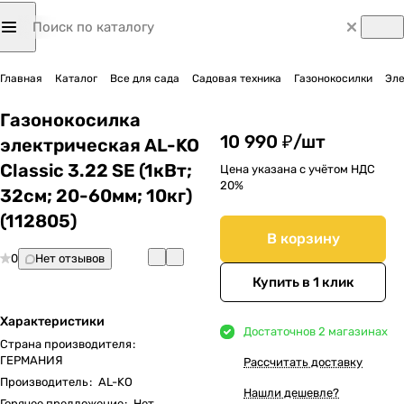
Главная
Каталог
Все для сада
Садовая техника
Газонокосилки
Эле
Газонокосилка
10 990 ₽/
шт
электрическая AL-KO
Classic 3.22 SE (1кВт;
Цена указана с учётом НДС
20%
32cм; 20-60мм; 10кг)
(112805)
В корзину
0
Нет отзывов
Купить в 1 клик
Характеристики
Достаточно
в 2 магазинах
Страна производителя
:
ГЕРМАНИЯ
Рассчитать доставку
Производитель
:
AL-KO
Нашли дешевле?
Горячее предложение
:
Нет