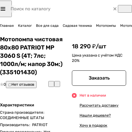
Главная
Каталог
Все для сада
Садовая техника
Мотопомпы
Мотоп
Мотопомпа чистовая
18 290 ₽/
шт
80х80 PATRIOT MP
3060 S (4Т; 7лс;
Цена указана с учётом НДС
20%
1000л/м; напор 30м;)
(335101430)
Заказать
0
Нет отзывов
Нет в наличии
Характеристики
Рассчитать доставку
Страна производителя
:
Нашли дешевле?
СОЕДИНЕННЫЕ ШТАТЫ
Производитель
:
PATRIOT
Хочу в подарок
Горячее предложение
:
Нет