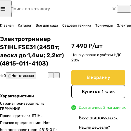
Главная
Каталог
Все для сада
Садовая техника
Триммеры
Электр
Электротриммер
7 490 ₽/
шт
STIHL FSE31 (245Вт;
леска до 1,4мм; 2,2кг)
Цена указана с учётом НДС
20%
(4815-011-4103)
0
Нет отзывов
В корзину
Купить в 1 клик
Характеристики
Страна производителя
:
Достаточно
в 2 магазинах
ГЕРМАНИЯ
Производитель
:
STIHL
Рассчитать доставку
Горячее предложение
:
Нет
Нашли дешевле?
Код производителя
:
4815-011-