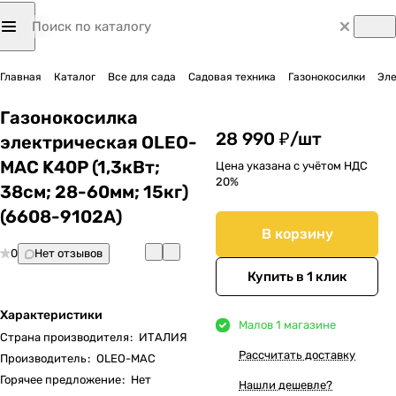
Главная
Каталог
Все для сада
Садовая техника
Газонокосилки
Эле
Газонокосилка
28 990 ₽/
шт
электрическая OLEO-
MAC K40P (1,3кВт;
Цена указана с учётом НДС
20%
38cм; 28-60мм; 15кг)
(6608-9102A)
В корзину
0
Нет отзывов
Купить в 1 клик
Характеристики
Мало
в 1 магазине
Страна производителя
:
ИТАЛИЯ
Рассчитать доставку
Производитель
:
OLEO-MAC
Горячее предложение
:
Нет
Нашли дешевле?