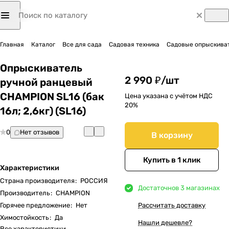
Главная
Каталог
Все для сада
Садовая техника
Садовые опрыскиват
Опрыскиватель
2 990 ₽/
шт
ручной ранцевый
CHAMPION SL16 (бак
Цена указана с учётом НДС
20%
16л; 2,6кг) (SL16)
0
Нет отзывов
В корзину
Купить в 1 клик
Характеристики
Страна производителя
:
РОССИЯ
Достаточно
в 3 магазинах
Производитель
:
CHAMPION
Горячее предложение
:
Нет
Рассчитать доставку
Химостойкость
:
Да
Нашли дешевле?
Все характеристики