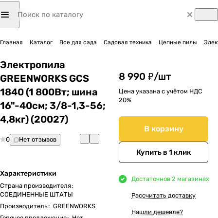
Главная
Каталог
Все для сада
Садовая техника
Цепные пилы
Элек
Электропила
8 990 ₽/
шт
GREENWORKS GCS
1840 (1 800Вт; шина
Цена указана с учётом НДС
20%
16"-40см; 3/8-1,3-56;
4,8кг) (20027)
В корзину
0
Нет отзывов
Купить в 1 клик
Характеристики
Достаточно
в 2 магазинах
Страна производителя
:
СОЕДИНЕННЫЕ ШТАТЫ
Рассчитать доставку
Производитель
:
GREENWORKS
Нашли дешевле?
Горячее предложение
:
Нет