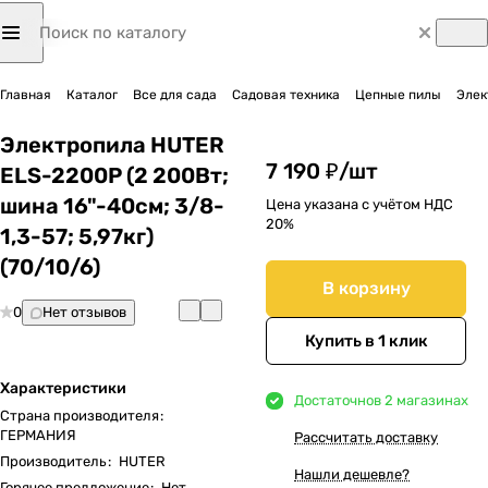
Главная
Каталог
Все для сада
Садовая техника
Цепные пилы
Элек
Электропила HUTER
7 190 ₽/
шт
ELS-2200P (2 200Вт;
шина 16"-40см; 3/8-
Цена указана с учётом НДС
20%
1,3-57; 5,97кг)
(70/10/6)
В корзину
0
Нет отзывов
Купить в 1 клик
Характеристики
Достаточно
в 2 магазинах
Страна производителя
:
ГЕРМАНИЯ
Рассчитать доставку
Производитель
:
HUTER
Нашли дешевле?
Горячее предложение
:
Нет