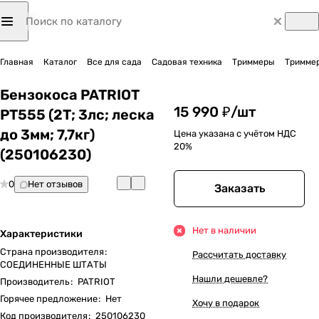
Главная
Каталог
Все для сада
Садовая техника
Триммеры
Триммер
Бензокоса PATRIOT
15 990 ₽/
шт
PT555 (2Т; 3лс; леска
до 3мм; 7,7кг)
Цена указана с учётом НДС
20%
(250106230)
0
Нет отзывов
Заказать
Нет в наличии
Характеристики
Страна производителя
:
Рассчитать доставку
СОЕДИНЕННЫЕ ШТАТЫ
Нашли дешевле?
Производитель
:
PATRIOT
Горячее предложение
:
Нет
Хочу в подарок
Код производителя
:
250106230