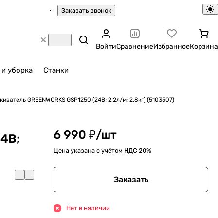
Заказать звонок
Войти
Сравнение
Избранное
Корзина
 и уборка
Станки
киватель GREENWORKS GSP1250 (24В; 2,2л/м; 2,8кг) (5103507)
6 990 ₽/
шт
4В;
Цена указана с учётом НДС 20%
Заказать
Нет в наличии