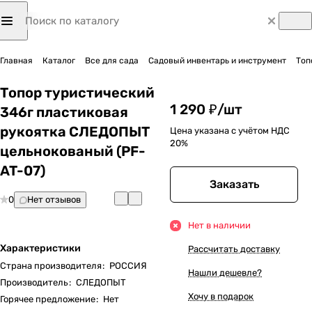
Главная
Каталог
Все для сада
Садовый инвентарь и инструмент
Топ
Топор туристический
1 290 ₽/
шт
346г пластиковая
рукоятка СЛЕДОПЫТ
Цена указана с учётом НДС
20%
цельнокованый (PF-
AT-07)
Заказать
0
Нет отзывов
Нет в наличии
Характеристики
Рассчитать доставку
Страна производителя
:
РОССИЯ
Нашли дешевле?
Производитель
:
СЛЕДОПЫТ
Хочу в подарок
Горячее предложение
:
Нет