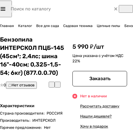
Главная
Каталог
Все для сада
Садовая техника
Цепные пилы
Бенз
Бензопила
5 990 ₽/
шт
ИНТЕРСКОЛ ПЦБ-145
(45см³; 2,4лс; шина
Цена указана с учётом НДС
22%
16"-40см; 0,325-1,5-
54; 6кг) (877.0.0.70)
Заказать
0
Нет отзывов
Нет в наличии
Характеристики
Рассчитать доставку
Страна производителя
:
РОССИЯ
Нашли дешевле?
Производитель
:
ИНТЕРСКОЛ
Хочу в подарок
Горячее предложение
:
Нет