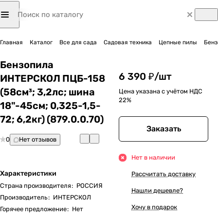
Главная
Каталог
Все для сада
Садовая техника
Цепные пилы
Бенз
Бензопила
6 390 ₽/
шт
ИНТЕРСКОЛ ПЦБ-158
(58см³; 3,2лс; шина
Цена указана с учётом НДС
22%
18"-45см; 0,325-1,5-
72; 6,2кг) (879.0.0.70)
Заказать
0
Нет отзывов
Нет в наличии
Характеристики
Рассчитать доставку
Страна производителя
:
РОССИЯ
Нашли дешевле?
Производитель
:
ИНТЕРСКОЛ
Хочу в подарок
Горячее предложение
:
Нет