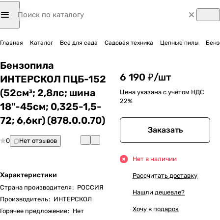
Главная
Каталог
Все для сада
Садовая техника
Цепные пилы
Бенз
Бензопила
6 190 ₽/
шт
ИНТЕРСКОЛ ПЦБ-152
(52см³; 2,8лс; шина
Цена указана с учётом НДС
22%
18"-45см; 0,325-1,5-
72; 6,6кг) (878.0.0.70)
Заказать
0
Нет отзывов
Нет в наличии
Характеристики
Рассчитать доставку
Страна производителя
:
РОССИЯ
Нашли дешевле?
Производитель
:
ИНТЕРСКОЛ
Хочу в подарок
Горячее предложение
:
Нет