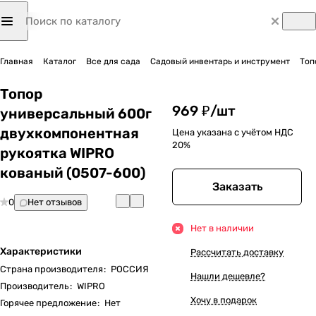
Главная
Каталог
Все для сада
Садовый инвентарь и инструмент
Топ
Топор
969 ₽/
шт
универсальный 600г
двухкомпонентная
Цена указана с учётом НДС
20%
рукоятка WIPRO
кованый (0507-600)
Заказать
0
Нет отзывов
Нет в наличии
Характеристики
Рассчитать доставку
Страна производителя
:
РОССИЯ
Нашли дешевле?
Производитель
:
WIPRO
Хочу в подарок
Горячее предложение
:
Нет