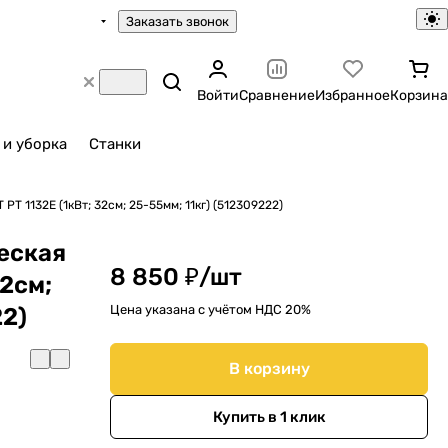
Заказать звонок
Войти
Сравнение
Избранное
Корзина
 и уборка
Станки
T 1132E (1кВт; 32cм; 25-55мм; 11кг) (512309222)
еская
8 850 ₽/
шт
32cм;
Цена указана с учётом НДС 20%
22)
В корзину
Купить в 1 клик