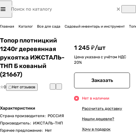
Главная
Каталог
Все для сада
Садовый инвентарь и инструмент
Топ
Топор плотницкий
1 245 ₽/
шт
1240г деревянная
рукоятка ИЖСТАЛЬ-
Цена указана с учётом НДС
20%
ТНП Б кованый
(21667)
Заказать
0
Нет отзывов
Нет в наличии
Характеристики
Рассчитать доставку
Страна производителя
:
РОССИЯ
Нашли дешевле?
Производитель
:
ИЖСТАЛЬ-ТНП
Хочу в подарок
Горячее предложение
:
Нет