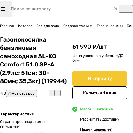
Главная
Каталог
Все для сада
Садовая техника
Газонокосилки
Бен
Газонокосилка
51 990 ₽/
шт
бензиновая
самоходная AL-KO
Цена указана с учётом НДС
20%
Comfort 51.0 SP-A
(2,9лс; 51cм; 30-
В корзину
80мм; 35,3кг) (119944)
Купить в 1 клик
0
Нет отзывов
Мало
в 1 магазине
Характеристики
Рассчитать доставку
Страна производителя
:
ГЕРМАНИЯ
Нашли дешевле?