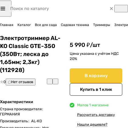
Главная
Каталог
Все для сада
Садовая техника
Триммеры
Электр
Электротриммер AL-
5 990 ₽/
шт
KO Classic GTE-350
(350Вт; леска до
Цена указана с учётом НДС
20%
1,65мм; 2,3кг)
(112928)
В корзину
0
Нет отзывов
Купить в 1 клик
Характеристики
Мало
в 1 магазине
Страна производителя
:
ГЕРМАНИЯ
Рассчитать доставку
Производитель
:
AL-KO
Нашли дешевле?
Горячее предложение
:
Нет