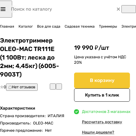
Главная
Каталог
Все для сада
Садовая техника
Триммеры
Электр
Электротриммер
19 990 ₽/
шт
OLEO-MAC TR111E
(1 100Вт; леска до
Цена указана с учётом НДС
20%
2мм; 4,45кг) (6005-
9003T)
В корзину
0
Нет отзывов
Купить в 1 клик
Характеристики
Достаточно
в 3 магазинах
Страна производителя
:
ИТАЛИЯ
Рассчитать доставку
Производитель
:
OLEO-MAC
Горячее предложение
:
Нет
Нашли дешевле?